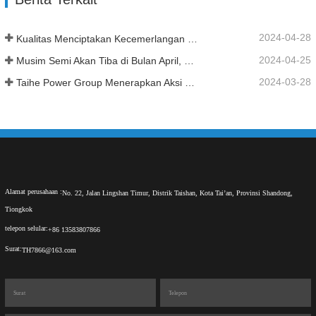
2024-04-28
Kualitas Menciptakan Kecemerlangan - Kehormatan Menjadi Saksi Pertumbuhan
2024-04-25
Musim Semi Akan Tiba di Bulan April, Dan Saatnya Membuat Kemajuan.
2024-03-28
Taihe Power Group Menerapkan Aksi Tiga Tahun Perawatan dan Pencegahan Keselamatan Kerja
Alamat perusahaan :
No. 22, Jalan Lingshan Timur, Distrik Taishan, Kota Tai’an, Provinsi Shandong,
Tiongkok
telepon selular:
+86 13583807866
Surat:
TH7866@163.com