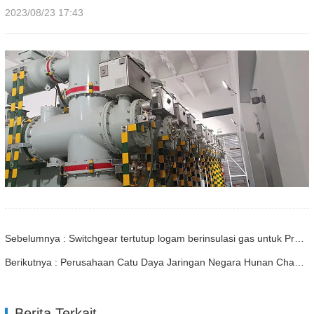
2023/08/23 17:43
Sebelumnya : Switchgear tertutup logam berinsulasi gas untuk Proyek Transformasi dan Peningkatan Petrokimia PetroChina-Jilin
Berikutnya : Perusahaan Catu Daya Jaringan Negara Hunan Changde 220kV Tieshan Transformer 220kV602 Pemutus Sirkuit dan renovasi komprehensif peralatan utama lainnya
Berita Terkait